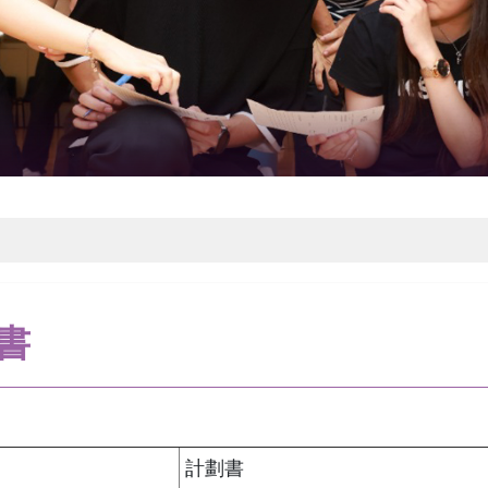
書
計劃書