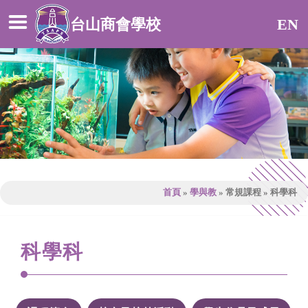
台山商會學校
EN
首頁
»
學與教
»
常規課程
»
科學科
科學科