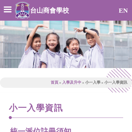
台山商會學校
EN
首頁
»
入學及升中
»
小一入學
»
小一入學資訊
小一入學資訊
統一派位註冊須知