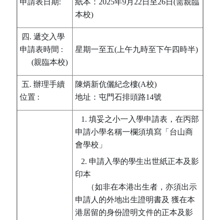
申請表日期:
紙本：2025年9月22日至26日(需親臨
本校)
四. 遞交入學
申請表時間 :
星期一至五(上午九時至下午四時半)
(親臨本校)
五. 辦理手續
陳炳新伉儷紀念樓(A校)
位置 :
地址：屯門石排頭路14號
1. 填妥之小一入學申請表，在丙部
申請小學名稱一欄須填寫「台山商
會學校」
2. 申請入學的學生出世紙正本及影
印本
（如非在本港出生者，亦須出示
申請人的外地出生證明書及 獲在本
港居留的身份證明文件的正本及影