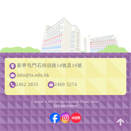
新界屯門石排頭路14號及16號
info@ts.edu.hk
2462 2855
2469 3274
Copyright © 2026 Toi Shan Association Primary School.
All Rights Reserved.