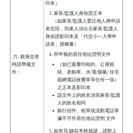
印本）
3. 家長/監護人身份證正本
（如家長/監護人委託他人將申請
表交回，則來人須出示家長/監護人
身份證影印本及「代交小一入學申
請表」授權書）
4. 所申報的居住地址證明文件
六. 親身交表
時請帶備文
（如已蓋釐印租約、公屋租
件：
咭、差餉單、水/電/煤氣/ 住宅
固網電話收費單等任何一張）
之正本及影印本
該文件上的姓名須與家長/監護
人的姓名相同
銀行信件、稅單或流動電話單
據不可作居住地址證明 文件
5. 如有兄/姊在本校就讀，請附上