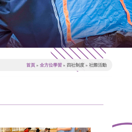
首頁
»
全方位學習
»
四社制度
»
社際活動