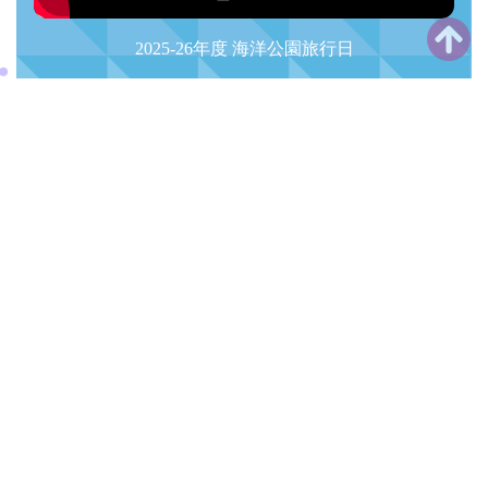
2025-26年度 海洋公園旅行日
招標或報價
學校刊物
榮譽榜
香港台山商會
學習園地
行政系統
校園日曆
«
AUGUST 2026
»
S
M
T
W
T
F
S
26
27
28
29
30
31
1
2
3
4
5
6
7
8
9
10
11
12
13
14
15
16
17
18
19
20
21
22
23
24
25
26
27
28
29
30
31
1
2
3
4
5
沒有事件