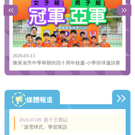
2026-03-13
2026-
陳黃淑芳中學舉辦的四十周年校慶-小學排球邀請賽
由屯
媒體報道
2026-07-09
親子王雜誌
「滾雪球式」學習英語