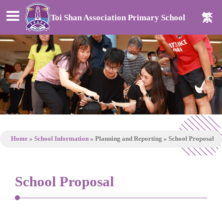
繁
Toi Shan Association Primary School
Home
»
School Information
»
Planning and Reporting
»
School Proposal
School Proposal