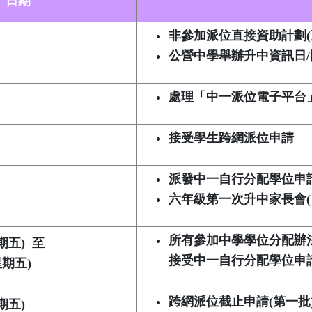
日期
非參加派位直接資助計劃
(
公營中學舉辦升中資訊日
/
處理「中一派位電子平台
接受學生跨網派位申請
派發中一自行分配學位申
六年級第一次升中家長會
(
所有參加中學學位分配辦
期五
)
至
接受中一自行分配學位申
星期五
)
跨網派位截止申請
(
第一批
期五
)