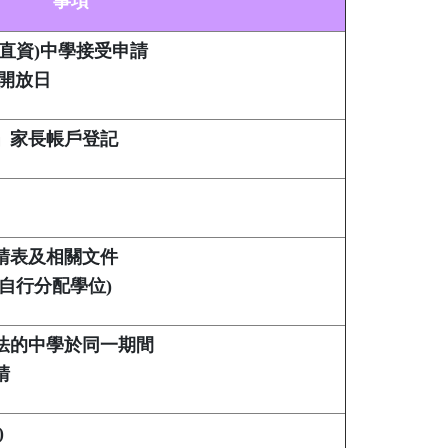
事項
直資
)
中學接受申請
開放日
」家長帳戶登記
請表及相關文件
自行分配學位
)
法的中學於同一期間
請
)