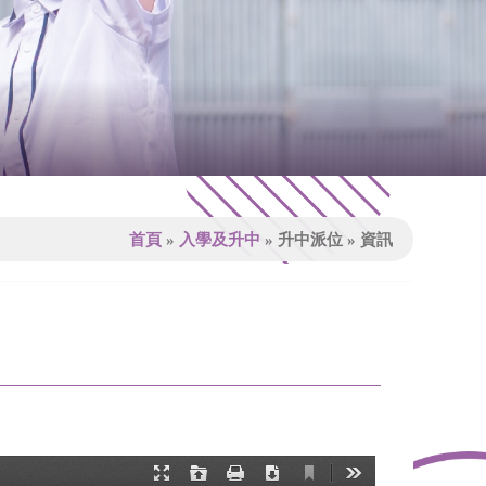
首頁
»
入學及升中
»
升中派位
»
資訊