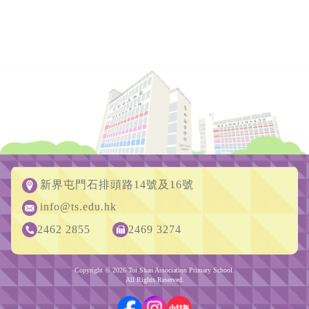
新界屯門石排頭路14號及16號
info@ts.edu.hk
2462 2855
2469 3274
Copyright © 2026 Toi Shan Association Primary School.
All Rights Reserved.