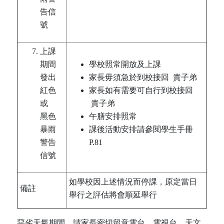
告信
號
上課
期間
學校照常開放及上課
發出
家長毋須急於到校接回 貴子弟
紅色
家長如有需要可自行到校接回
或
貴子弟
黑色
午膳安排照常
暴雨
課後活動安排請參閱學生手冊
警告
P.81
信號
如學校因上述情況而停課，原定當日
備註
舉行之評估將會順延舉行
惡劣天氣期間，請家長密切留意電台、電視台、天文