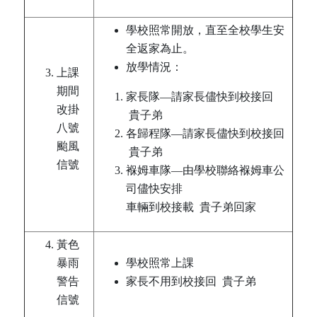
學校照常開放，直至全校學生安
全返家為止。
放學情況：
上課
期間
家長隊—請家長儘快到校接回
改掛
貴子弟
八號
各歸程隊—請家長儘快到校接回
颱風
貴子弟
信號
褓姆車隊—由學校聯絡褓姆車公
司儘快安排
車輛到校接載 貴子弟回家
黃色
暴雨
學校照常上課
警告
家長不用到校接回 貴子弟
信號