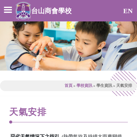
台山商會學校
EN
首頁
»
學校資訊
»
學生資訊
»
天氣安排
天氣安排
惡劣天氣情況下之指引
(熱帶氣旋及持續大雨應變措