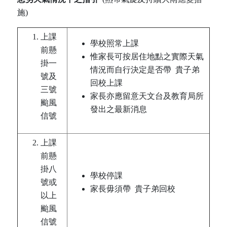
施)
上課
學校照常上課
前懸
惟家長可按居住地點之實際天氣
掛一
情況而自行決定是否帶 貴子弟
號及
回校上課
三號
家長亦應留意天文台及教育局所
颱風
發出之最新消息
信號
上課
前懸
掛八
學校停課
號或
家長毋須帶 貴子弟回校
以上
颱風
信號