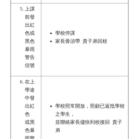
上課
前發
出紅
色或
學校停課
黑色
家長毋須帶 貴子弟回校
暴雨
警告
信號
在上
學途
中發
出紅
學校照常開放，照顧已返抵學校
色
之學生，
​或黑
並聯絡家長儘快到校接回 貴子
色暴
弟
雨警