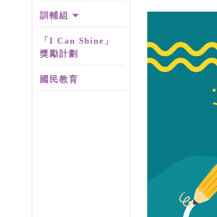
訓輔組
「I Can Shine」
獎勵計劃
國民教育