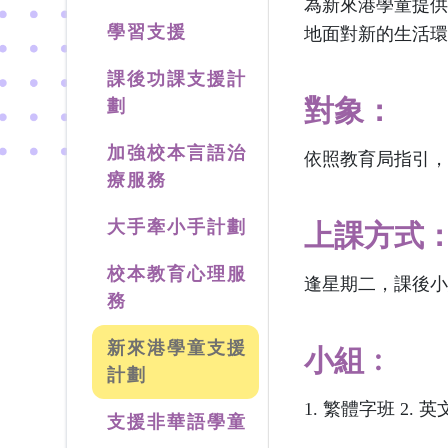
為新來港學童提供
學習支援
地面對新的生活環
課後功課支援計
對象：
劃
加強校本言語治
依照教育局指引，
療服務
大手牽小手計劃
上課方式
校本教育心理服
逢星期二，課後小
務
新來港學童支援
小組﹕
計劃
1. 繁體字班 2. 
支援非華語學童