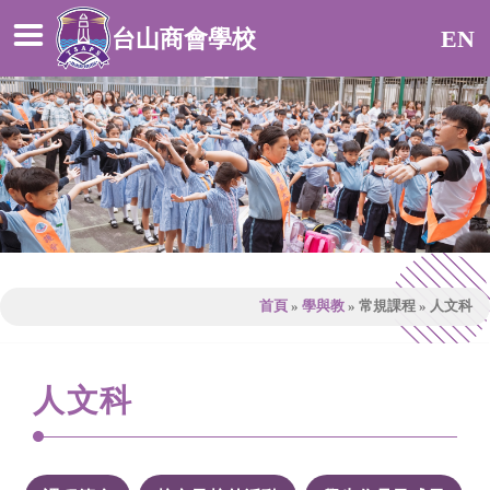
台山商會學校
EN
首頁
»
學與教
»
常規課程
»
人文科
人文科