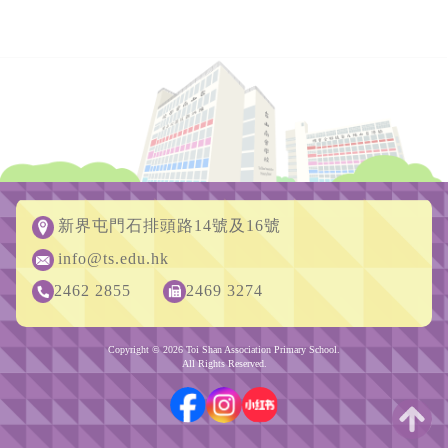
新界屯門石排頭路14號及16號
info@ts.edu.hk
2462 2855
2469 3274
Copyright © 2026 Toi Shan Association Primary School.
All Rights Reserved.