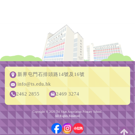
新界屯門石排頭路14號及16號
info@ts.edu.hk
2462 2855
2469 3274
Copyright © 2026 Toi Shan Association Primary School.
All Rights Reserved.