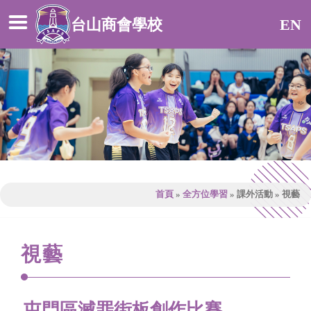
台山商會學校
EN
首頁
»
全方位學習
»
課外活動
»
視藝
視藝
屯門區滅罪街板創作比賽