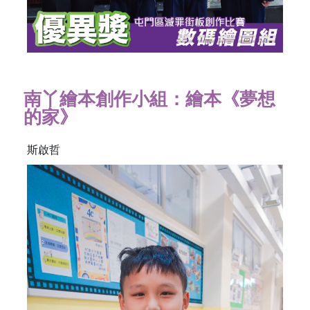
南丫繪本創作小組：繪本《夢想
的家》
斯啟哲