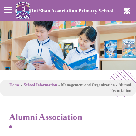
繁
Toi Shan Association Primary School
Home
»
School Information
»
Management and Organization
»
Alumni
Association
Alumni Association