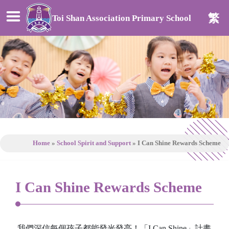
繁
Toi Shan Association Primary School
Home
»
School Spirit and Support
»
I Can Shine Rewards Scheme
I Can Shine Rewards Scheme
我們深信每個孩子都能發光發亮！「I Can Shine」計畫