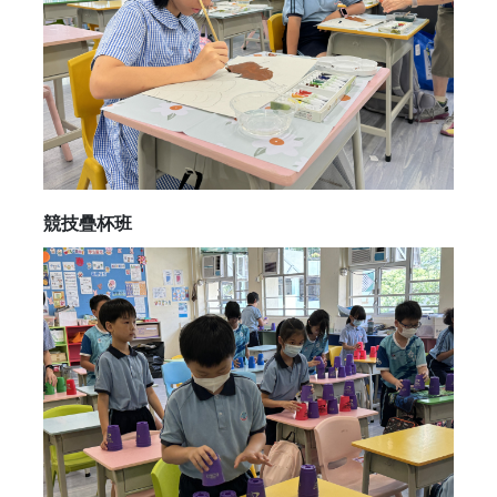
競技疊杯班