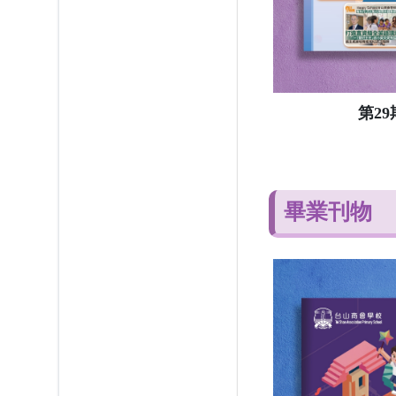
第2
畢業刊物