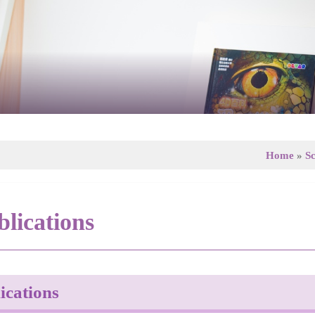
Home
»
Sc
lications
ications