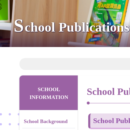
S
chool Publications
School Pub
SCHOOL
INFORMATION
School Publ
School Background