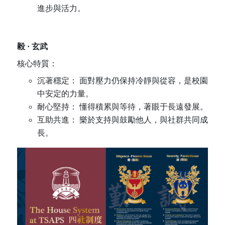
進步與活力。
毅
·
玄武
核心特質：
沉著穩定： 面對壓力仍保持冷靜與從容，是校園
中安定的力量。
耐心堅持： 懂得積累與等待，著眼于長遠發展。
互助共進： 樂於支持與鼓勵他人，與社群共同成
長。