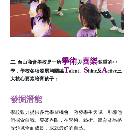
學術
喜樂
二.
台山商會學校是一所
與
並重的小
T
S
A
學，學校各項發展均圍繞
alent、
hine及
ctive三
大核心要素培育孩子：
發掘潛能
學校致力提供多元學習機會，激發學生天賦，引導他
們探索自我、突破界限，在學術、藝術、體育及品格
等領域全面成長，成就最好的自己。