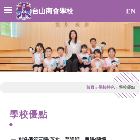
台山商會學校
EN
首頁
»
學校特色
»
學校優點
學校優點
一. 創造優質三語
(
英文
、普通話、粵語
)
語境