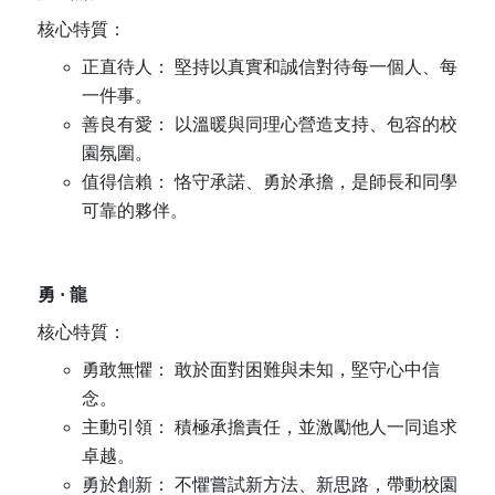
核心特質：
正直待人： 堅持以真實和誠信對待每一個人、每
一件事。
善良有愛： 以溫暖與同理心營造支持、包容的校
園氛圍。
值得信賴： 恪守承諾、勇於承擔，是師長和同學
可靠的夥伴。
勇
·
龍
核心特質：
勇敢無懼： 敢於面對困難與未知，堅守心中信
念。
主動引領： 積極承擔責任，並激勵他人一同追求
卓越。
勇於創新： 不懼嘗試新方法、新思路，帶動校園