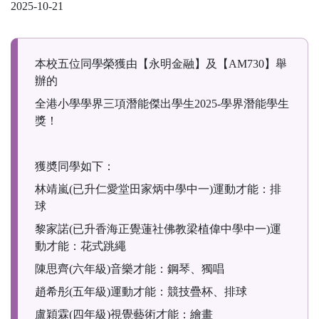
2025-10-21
本校五位同學榮獲由【永明金融】及【AM730】舉
辦的
全港小學學界三項潛能傑出學生2025-學界潛能學生
獎！
獲奬同學如下：
林靖嵐(已升仁愛堂田家炳中學中一)運動才能：排
球
黎家諾(已升香海正覺蓮社佛教梁植偉中學中一)運
動才能：花式跳繩
陳思齊(六年級)音樂才能：鋼琴、獨唱
趙希彤(五年級)運動才能：競技疊杯、排球
盧穎霖(四年級)視覺藝術才能：繪畫