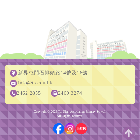
新界屯門石排頭路14號及16號
info@ts.edu.hk
2462 2855
2469 3274
Copyright © 2026 Toi Shan Association Primary School.
All Rights Reserved.